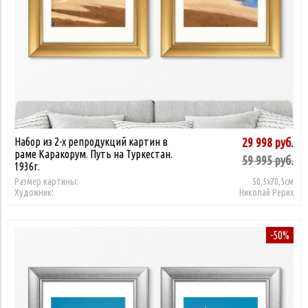
Пейзаж
Применить
60,5х60,5см
9 999
29 998
Импрессионизм
35,5х35,5см
105х105см
Применить
Применить
145х105см
157х105см
Применить
Набор из 2-х репродукций картин в
29 998 руб.
раме Каракорум. Путь на Туркестан.
59 995 руб.
1936г.
Размер картины:
50,5х70,5см
Художник:
Николай Рерих
-50%