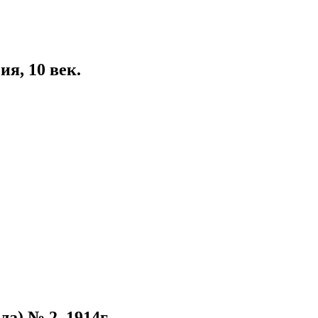
я, 10 век.
а) № 2, 1914г.