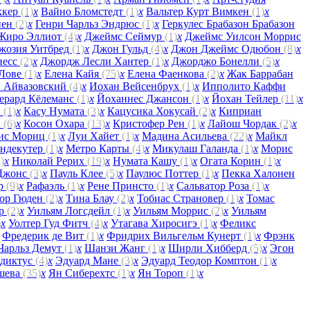
ккер
(1)
x
Вайно Бломстедт
(1)
x
Вальтер Курт Вимкен
(1)
x
йен
(2)
x
Генри Чарльз Эндрюс
(1)
x
Геркулес Брабазон Брабазон
 Жиро Эллиот
(4)
x
Джеймс Сеймур
(1)
x
Джеймс Уилсон Моррис
жозия Уитбред
(1)
x
Джон Гульд
(4)
x
Джон Джеймс Одюбон
(8)
x
несс
(2)
x
Джордж Лесли Хантер
(1)
x
Джорджо Бонелли
(5)
x
 Лове
(1)
x
Елена Кайя
(75)
x
Елена Фаенкова
(2)
x
Жак Баррабан
 Айвазовский
(4)
x
Иохан Вейсенбрух
(1)
x
Ипполито Каффи
ерард Кёлеманс
(1)
x
Йоханнес Джансон
(1)
x
Йохан Тейлер
(11)
x
н
(1)
x
Касу Нумата
(3)
x
Кацусика Хокусай
(2)
x
Киприан
н
(6)
x
Косон Охара
(13)
x
Кристофер Рен
(1)
x
Лайош Чордак
(2)
x
ис Мориц
(1)
x
Луи Хайет
(1)
x
Мадина Асильева
(22)
x
Майкл
ондекутер
(1)
x
Метро Карты
(4)
x
Микулаш Галанда
(1)
x
Морис
)
x
Николай Рерих
(19)
x
Нумата Кашу
(1)
x
Огата Корин
(1)
x
Джонс
(3)
x
Пауль Клее
(5)
x
Паулюс Поттер
(1)
x
Пекка Халонен
ар
(9)
x
Рафаэль
(1)
x
Рене Принсто
(1)
x
Сальватор Роза
(1)
x
ор Гюден
(2)
x
Тина Блау
(2)
x
Тобиас Страновер
(1)
x
Томас
ер
(2)
x
Уильям Логсдейл
(1)
x
Уильям Моррис
(2)
x
Уильям
)
x
Уолтер Гуд Фитч
(4)
x
Утагава Хиросигэ
(1)
x
Феликс
Фредерик де Вит
(1)
x
Фридрих Вильгельм Кунерт
(1)
x
Фрэнк
Чарльз Демут
(1)
x
Шанзи Жанг
(1)
x
Ширли Хибберд
(5)
x
Эгон
едиктус
(4)
x
Эдуард Мане
(3)
x
Эдуард Теодор Комптон
(1)
x
шева
(35)
x
Ян Сиберехтс
(1)
x
Ян Тороп
(1)
x