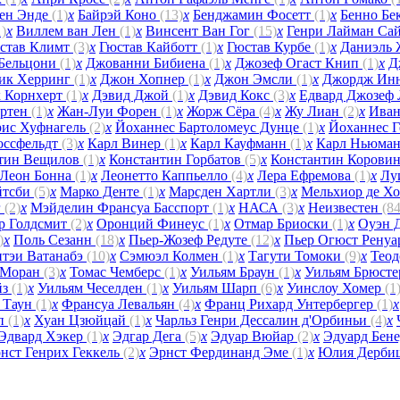
ден Энде
(1)
x
Байрэй Коно
(13)
x
Бенджамин Фосетт
(1)
x
Бенно Бе
1)
x
Виллем ван Лен
(1)
x
Винсент Ван Гог
(15)
x
Генри Лайман Са
устав Климт
(3)
x
Гюстав Кайботт
(1)
x
Гюстав Курбе
(1)
x
Даниэль
 Бельцони
(1)
x
Джованни Бибиена
(1)
x
Джозеф Огаст Книп
(1)
x
Д
ик Херринг
(1)
x
Джон Хопнер
(1)
x
Джон Эмсли
(1)
x
Джордж Ин
 Корнхерт
(1)
x
Дэвид Джой
(1)
x
Дэвид Кокс
(3)
x
Едвард Джозеф
ертен
(1)
x
Жан-Луи Форен
(1)
x
Жорж Сёра
(4)
x
Жу Лиан
(2)
x
Иван
ис Хуфнагель
(2)
x
Йоханнес Бартоломеус Дунце
(1)
x
Йоханнес Г
оссфельдт
(3)
x
Карл Винер
(1)
x
Карл Кауфманн
(1)
x
Карл Ньюма
тин Вещилов
(1)
x
Константин Горбатов
(5)
x
Константин Корови
Леон Бонна
(1)
x
Леонетто Каппьелло
(4)
x
Лера Ефремова
(1)
x
Лу
йтсби
(5)
x
Марко Денте
(1)
x
Марсден Хартли
(3)
x
Мельхиор де Х
г
(2)
x
Мэйделин Франсуа Басспорт
(1)
x
НАСА
(3)
x
Неизвестен
(84
р Голдсмит
(2)
x
Оронций Финеус
(1)
x
Отмар Бриоски
(1)
x
Оуэн 
)
x
Поль Сезанн
(18)
x
Пьер-Жозеф Редуте
(12)
x
Пьер Огюст Рену
итэи Ватанабэ
(10)
x
Сэмюэл Колмен
(1)
x
Тагути Томоки
(9)
x
Теод
 Моран
(3)
x
Томас Чемберс
(1)
x
Уильям Браун
(1)
x
Уильям Брюст
йз
(1)
x
Уильям Чеселден
(1)
x
Уильям Шарп
(6)
x
Уинслоу Хомер
(1
 Таун
(1)
x
Франсуа Левальян
(4)
x
Франц Рихард Унтербергер
(1)
x
мп
(1)
x
Хуан Цзюйцай
(1)
x
Чарльз Генри Дессалин д'Орбиньи
(4)
x
Эдвард Хэкер
(1)
x
Эдгар Дега
(5)
x
Эдуар Вюйар
(2)
x
Эдуард Бен
нст Генрих Геккель
(2)
x
Эрнст Фердинанд Эме
(1)
x
Юлия Дерби