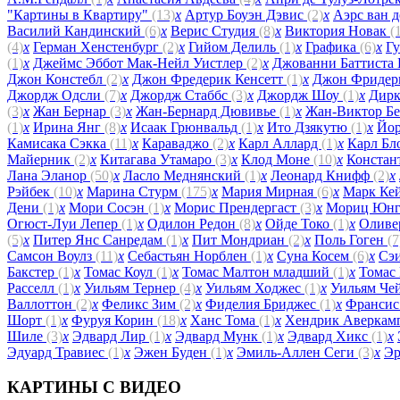
"Картины в Квартиру"
(13)
x
Артур Боуэн Дэвис
(2)
x
Аэрс ван 
Василий Кандинский
(6)
x
Верис Студия
(8)
x
Виктория Новак
(
(4)
x
Герман Хенстенбург
(2)
x
Гийом Делиль
(1)
x
Графика
(6)
x
Г
(1)
x
Джеймс Эббот Мак-Нейл Уистлер
(2)
x
Джованни Баттиста
Джон Констебл
(2)
x
Джон Фредерик Кенсетт
(1)
x
Джон Фридер
Джордж Одсли
(7)
x
Джордж Стаббс
(3)
x
Джордж Шоу
(1)
x
Дирк
(3)
x
Жан Бернар
(3)
x
Жан-Бернард Дювивье
(1)
x
Жан-Виктор Б
(1)
x
Ирина Янг
(8)
x
Исаак Грюнвальд
(1)
x
Ито Дзякутю
(1)
x
Йор
Камисака Сэкка
(11)
x
Караваджо
(2)
x
Карл Аллард
(1)
x
Карл Бл
Майерник
(2)
x
Китагава Утамаро
(3)
x
Клод Моне
(10)
x
Констан
Лана Эланор
(50)
x
Ласло Меднянский
(1)
x
Леонард Книфф
(2)
x
Рэйбек
(10)
x
Марина Стурм
(175)
x
Мария Мирная
(6)
x
Марк Ке
Дени
(1)
x
Мори Сосэн
(1)
x
Морис Прендергаст
(3)
x
Мориц Юн
Огюст-Луи Лепер
(1)
x
Одилон Редон
(8)
x
Ойде Токо
(1)
x
Оливе
(5)
x
Питер Янс Санредам
(1)
x
Пит Мондриан
(2)
x
Поль Гоген
(7
Самсон Воулз
(11)
x
Себастьян Норблен
(1)
x
Суна Косем
(6)
x
Сэ
Бакстер
(1)
x
Томас Коул
(1)
x
Томас Малтон младший
(1)
x
Томас
Расселл
(1)
x
Уильям Тернер
(4)
x
Уильям Ходжес
(1)
x
Уильям Че
Валлоттон
(2)
x
Феликс Зим
(2)
x
Фиделия Бриджес
(1)
x
Франсис
Шорт
(1)
x
Фуруя Корин
(18)
x
Ханс Тома
(1)
x
Хендрик Аверка
Шиле
(3)
x
Эдвард Лир
(1)
x
Эдвард Мунк
(1)
x
Эдвард Хикс
(1)
x
Эдуард Травиес
(1)
x
Эжен Буден
(1)
x
Эмиль-Аллен Сеги
(3)
x
Эр
КАРТИНЫ С ВИДЕО