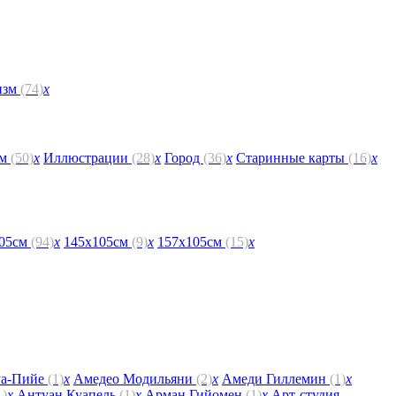
изм
(74)
x
зм
(50)
x
Иллюстрации
(28)
x
Город
(36)
x
Старинные карты
(16)
x
105см
(94)
x
145х105см
(9)
x
157х105см
(15)
x
уа-Пийе
(1)
x
Амедео Модильяни
(2)
x
Амеди Гиллемин
(1)
x
1)
x
Антуан Куапель
(1)
x
Арман Гийомен
(1)
x
Арт-студия