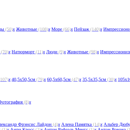
цы
(50)
x
Животные
(108)
x
Море
(66)
x
Пейзаж
(140)
x
Импрессион
ы
(70)
x
Натюрморт
(11)
x
Люди
(9)
x
Животные
(98)
x
Импрессиони
(107)
x
40,5х50,5см
(79)
x
60,5х60,5см
(47)
x
35,5х35,5см
(30)
x
105х
Фотография
(8)
x
лександр Фрэнсис Лайдон
(4)
x
Алена Памятка
(14)
x
Альбер Дюб
к
(1)
x
Анри Кросс
(2)
x
Антон Рафаэль Менгс
(1)
x
Антон Ромако
(