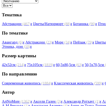
Тематика
Абстракции
(467)
x
Цветы/Натюрморт
(88)
x
Ботаника
(90)
x
Пти
По тематике
Авангард
(6)
x
Абстракции
(23)
x
Море
(34)
x
Пейзаж
(79)
x
Цвет
Этника, дзэн
(10)
x
Размер картины
42х52см
(214)
x
75х105см
(1819)
x
60,5х80,5см
(63)
x
50,5х70,5см
По направлению
Современная живопись
(1884)
x
Классическая живопись
(599)
x
Автор
ArtNoMore
(1362)
x
Аксели Гален
(3)
x
Александр Ротхауг
(1)
x
А
А.М.Рендалл
(1)
x
Анастасия Авдеева
(4)
x
Анри де Тулуз-Лотре