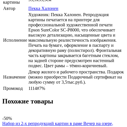
картины
Автор
Пекка Халонен
Художник: Пекка Халонен. Репродукция
картины печатается на принтере для
профессиональной художественной печати
Epson SureColor SC-P8000, что обеспечивает
высокую детализацию, насыщенные цвета и
Исполнение
максимальную реалистичность изображения.
Печать на бумаге, оформление в паспарту и
декоративную раму (полистирол). Фронтальная
часть картины закрывается багетным стеклом,
на задней стороне предусмотрен настенный
подвес. Цвет рамы – тёмно-коричневый.
Декор жилого и рабочего пространства. Подарок
Назначение
(можно приобрести Подарочный сертификат на
любую сумму от 3,5тыс.руб.).
Промокод
1114#7%
Похожие товары
-50%
Набор из 2-х репродукций картин в раме Вечер на озере,