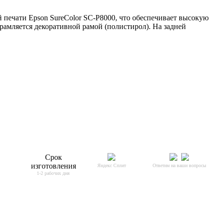
 печати Epson SureColor SC-P8000, что обеспечивает высокую
рамляется декоративной рамой (полистирол). На задней
Срок
изготовления
Яндекс Сплит
Ответим на ваши вопросы
1-2 рабочих дня