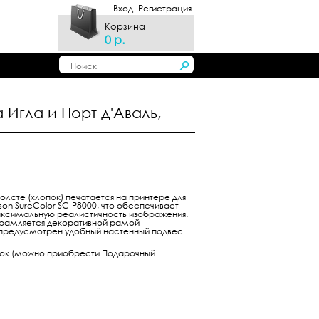
Вход
Регистрация
Корзина
0 р.
Игла и Порт д'Аваль,
олсте (хлопок) печатается на принтере для
n SureColor SC-P8000, что обеспечивает
аксимальную реалистичность изображения.
обрамляется декоративной рамой
 предусмотрен удобный настенный подвес.
рок (можно приобрести Подарочный