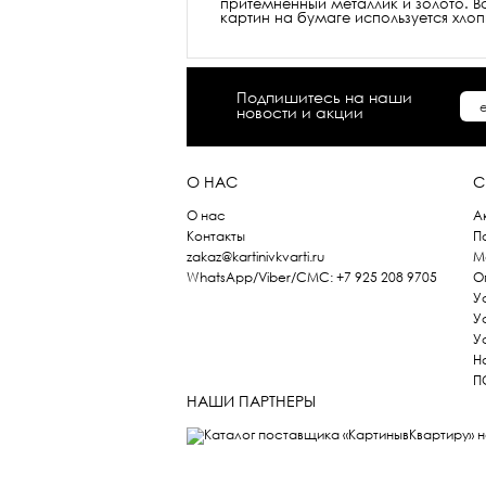
притемненный металлик и золото. 
картин на бумаге используется хло
Подпишитесь на наши
новости и акции
О НАС
С
О нас
А
Контакты
П
zakaz@kartinivkvarti.ru
М
WhatsApp/Viber/СМС: +7 925 208 9705
О
У
У
У
Н
П
НАШИ ПАРТНЕРЫ