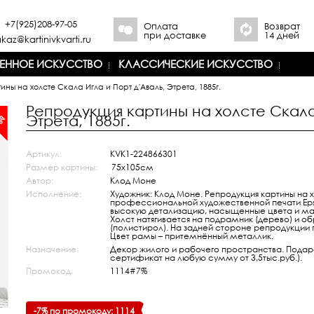
+7(925)208-97-05
Оплата
Возврат
при доставке
14 дней
kaz@kartinivkvarti.ru
ЕННОЕ ИСКУССТВО
КЛАССИЧЕСКИЕ ИСКУССТВО
ТЕ
ны на холсте Скала Игла и Порт д'Аваль, Этрета, 1885г.
РЕПРОДУКЦИИ НА БУМАГЕ
КРУПНЫЙ ФОРМАТ
Репродукция картины на холсте Скала 
0%
ЦИИ!
СКИДКИ ПО ПРОМОКОДУ
Этрета, 1885г.
Артикул:
KVK1-224866301
Размер картины:
75х105см
Автор:
Клод Моне
Исполнение:
Художник: Клод Моне. Репродукция картины на х
профессиональной художественной печати Epso
высокую детализацию, насыщенные цвета и м
Холст натягивается на подрамник (дерево) и 
(полистирол). На задней стороне репродукции
Цвет рамы – притемнённый металлик.
Назначение:
Декор жилого и рабочего пространства. Пода
сертификат на любую сумму от 3,5тыс.руб.).
Промокод:
1114#7%
-7% по промокоду: 1114