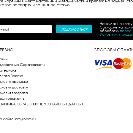
Все картины имеют настенный металлический крепёж на задней ст
пковое паспарту и защитное стекло.
Нажимая на копку
Согласие на пол
обработку
персон
Условиями прода
ЕРВИС
СПОСОБЫ ОПЛАТ
кции
одарочные Сертификаты
атериалы
плата Заказа
словия продажи
словия доставки
словия возврата
аши реквизиты
ОЛИТИКА ОБРАБОТКИ ПЕРСОНАЛЬНЫХ ДАННЫХ