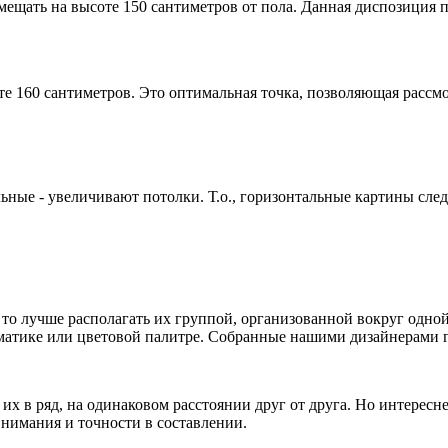
ещать на высоте 150 сантиметров от пола. Данная диспозиция п
те 160 сантиметров. Это оптимальная точка, позволяющая рассм
ьные - увеличивают потолки. Т.о., горизонтальные картины след
, то лучше располагать их группой, организованной вокруг одно
ематике или цветовой палитре. Собранные нашими дизайнерами 
 их в ряд, на одинаковом расстоянии друг от друга. Но интересн
внимания и точности в составлении.