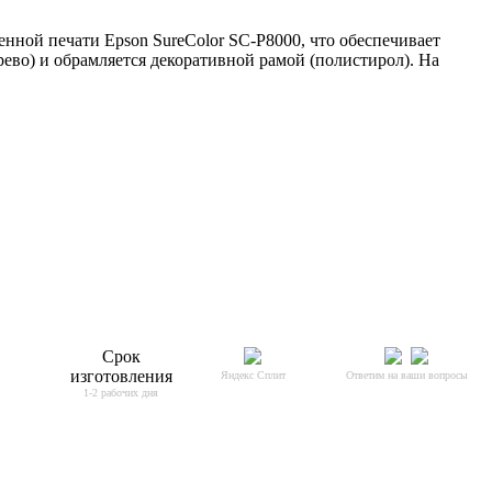
енной печати Epson SureColor SC-P8000, что обеспечивает
ево) и обрамляется декоративной рамой (полистирол). На
Срок
изготовления
Яндекс Сплит
Ответим на ваши вопросы
1-2 рабочих дня